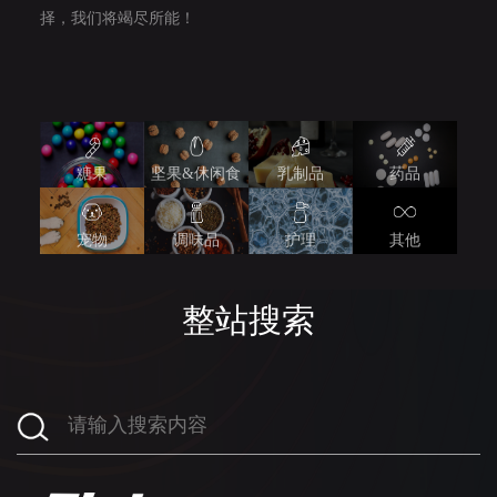
择，我们将竭尽所能！
糖果
坚果&休闲食
乳制品
药品
品
宠物
调味品
护理
其他
整站搜索